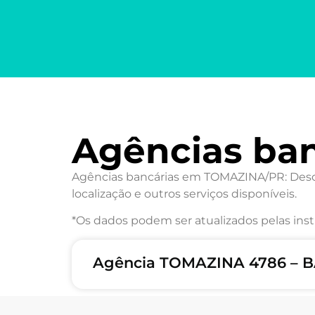
Agências ba
Agências bancárias em TOMAZINA/PR: Descu
localização e outros serviços disponíveis.
*Os dados podem ser atualizados pelas inst
Agência TOMAZINA 4786 – B