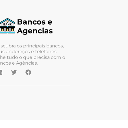
scubra os principais bancos,
us endereços e telefones.
he tudo o que precisa com o
ncos e Agências.