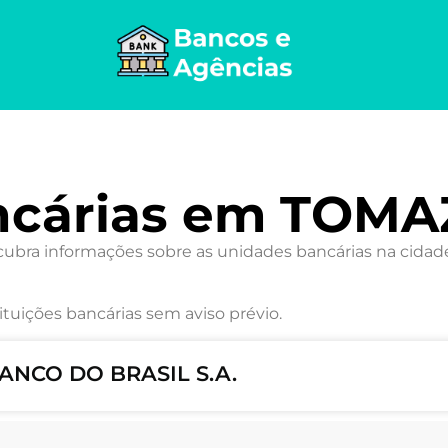
ncárias em TOMA
bra informações sobre as unidades bancárias na cidade,
ituições bancárias sem aviso prévio.
ANCO DO BRASIL S.A.