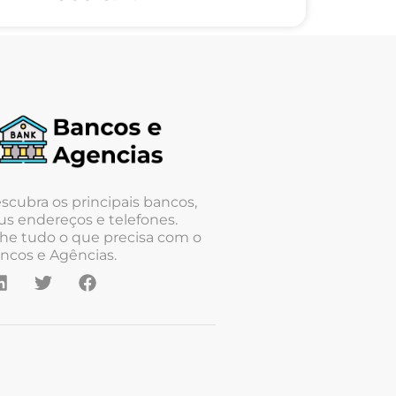
scubra os principais bancos,
us endereços e telefones.
he tudo o que precisa com o
ncos e Agências.