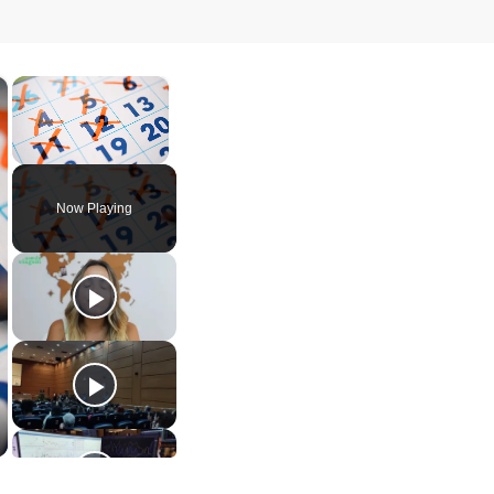
×
×
Unmute
Now Playing