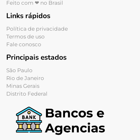
Feito com ❤ no Brasil
Links rápidos
Política de privacidade
Termos de uso
Fale conosco
Principais estados
São Paulo
Rio de Janeiro
Minas Gerais
Distrito Federal