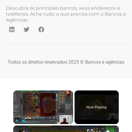
Descubra os principais bancos, seus endereços e
telefones. Ache tudo o que precisa com o Bancos e
Agências.
Todos os direitos reservados 2025 © Bancos e agências
×
Now Playing
×
Play
Unmute
Fullscreen