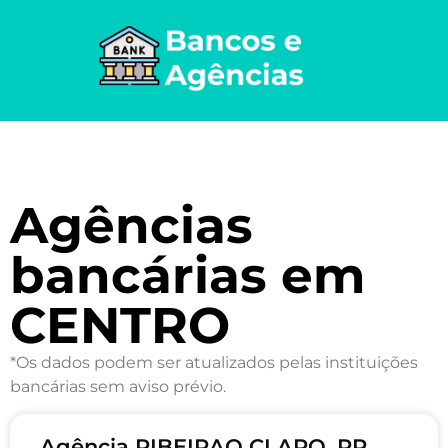
Agências
bancárias em
CENTRO
*Os dados podem ser atualizados pelas instituições
bancárias sem aviso prévio.
Agência RIBEIRAO CLARO, PR