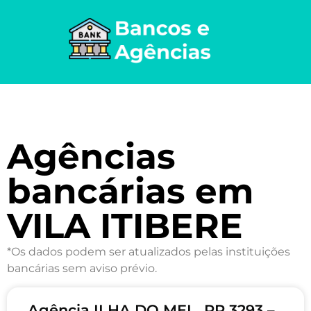
Agências
bancárias em
VILA ITIBERE
*Os dados podem ser atualizados pelas instituições
bancárias sem aviso prévio.
Agência ILHA DO MEL, PR 3293 –