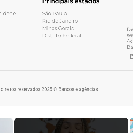
Principais estados
acidade
São Paulo
Rio de Janeiro
Minas Gerais
De
se
Distrito Federal
Ac
Ba
 direitos reservados 2025 © Bancos e agências
×