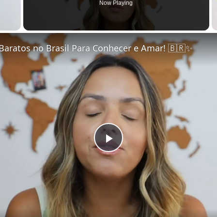
Now Playing
Baratos no Brasil Para Conhecer e Amar! 🇧🇷✨
Play Video