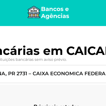
ncárias em CAIC
ituições bancárias sem aviso prévio.
A, PR 2731 – CAIXA ECONOMICA FEDERA