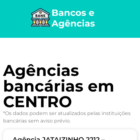
Agências
bancárias em
CENTRO
*Os dados podem ser atualizados pelas instituições
bancárias sem aviso prévio.
Agência JATAIZINHO 2212 –