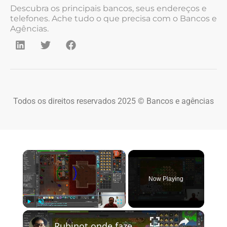
Descubra os principais bancos, seus endereços e
telefones. Ache tudo o que precisa com o Bancos e
Agências.
Todos os direitos reservados 2025 © Bancos e agências
×
Now Playing
×
Play
Unmute
Fullscreen
Rubinot onde fazer a Task de Oramond