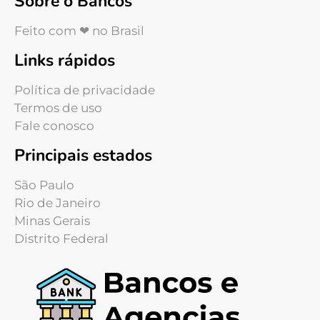
Sobre o Bancos
Feito com ❤ no Brasil
Links rápidos
Política de privacidade
Termos de uso
Fale conosco
Principais estados
São Paulo
Rio de Janeiro
Minas Gerais
Distrito Federal