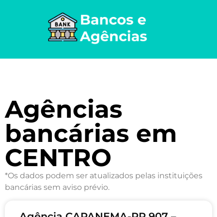
Agências
bancárias em
CENTRO
*Os dados podem ser atualizados pelas instituições
bancárias sem aviso prévio.
Agência CAPANEMA-PR 907 –