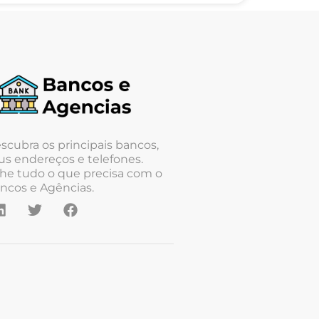
scubra os principais bancos,
us endereços e telefones.
he tudo o que precisa com o
ncos e Agências.