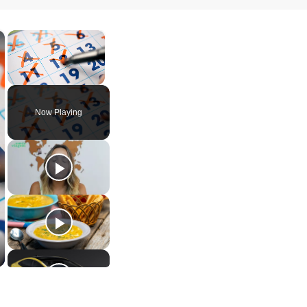
×
×
Unmute
Now Playing