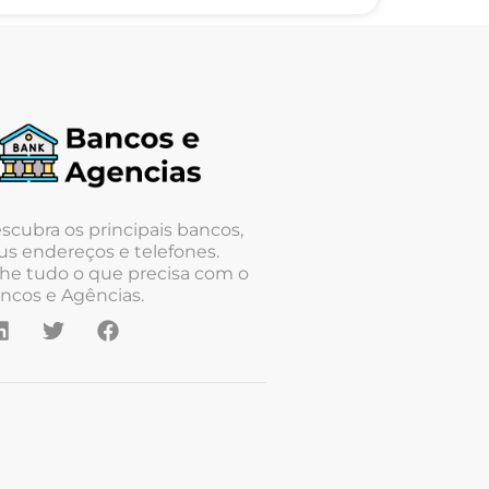
scubra os principais bancos,
us endereços e telefones.
he tudo o que precisa com o
ncos e Agências.