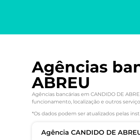
Agências ba
ABREU
Agências bancárias em CANDIDO DE ABREU/P
funcionamento, localização e outros serviço
*Os dados podem ser atualizados pelas inst
Agência CANDIDO DE ABREU/