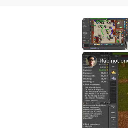
Unmute
Rubinot on