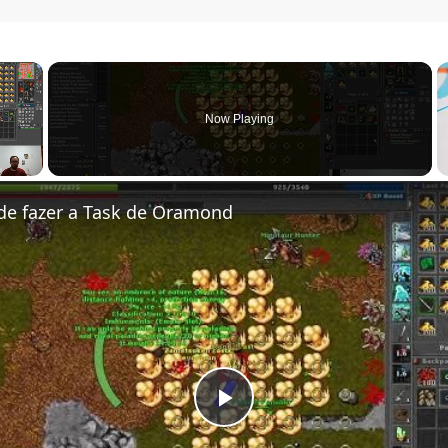
×
Now Playing
de fazer a Task de Oramond
Play Video