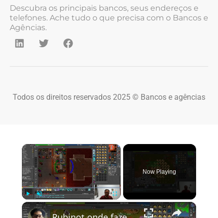
Descubra os principais bancos, seus endereços e
telefones. Ache tudo o que precisa com o Bancos e
Agências.
Todos os direitos reservados 2025 © Bancos e agências
×
Now Playing
×
Play
Unmute
Fullscreen
Rubinot onde fazer a Task de Oramond