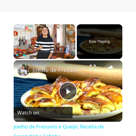
×
Now Playing
×
Play
Unmute
Fullscreen
Joelho de Presunto e Queijo: Receita de Enroladinho Fofinho
Play Video
Watch on
Joelho de Presunto e Queijo: Receita de