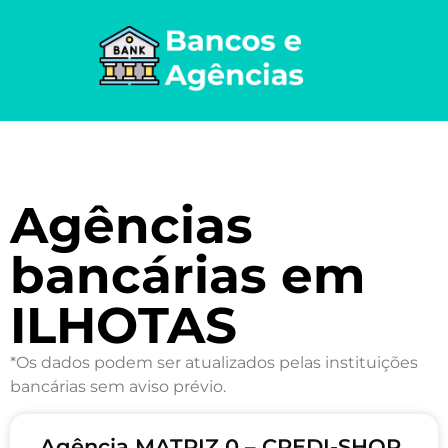
Agências
bancárias em
ILHOTAS
*Os dados podem ser atualizados pelas instituições
bancárias sem aviso prévio.
Agência MATRIZ 0 – CREDI-SHOP