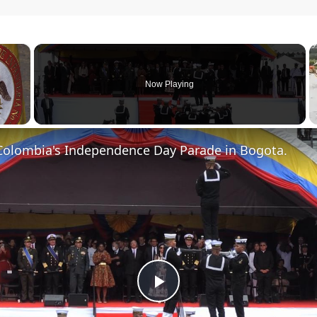
×
Now Playing
Colombia's Independence Day Parade in Bogota.
Play Video