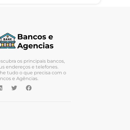
scubra os principais bancos,
us endereços e telefones.
he tudo o que precisa com o
ncos e Agências.