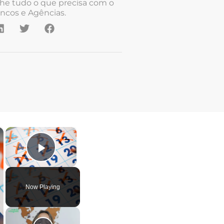
he tudo o que precisa com o
ncos e Agências.
×
×
Play Video
Now Playing