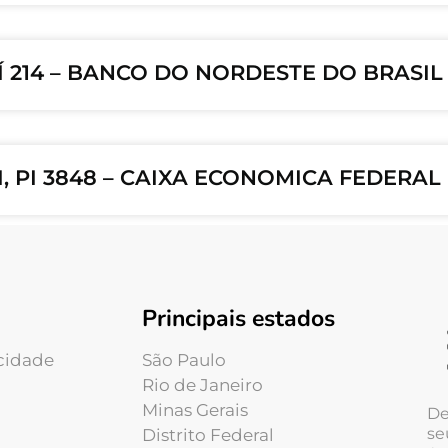
 214 – BANCO DO NORDESTE DO BRASIL 
, PI 3848 – CAIXA ECONOMICA FEDERAL
Principais estados
acidade
São Paulo
Rio de Janeiro
Minas Gerais
De
se
Distrito Federal