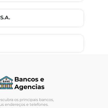
S.A.
scubra os principais bancos,
us endereços e telefones.