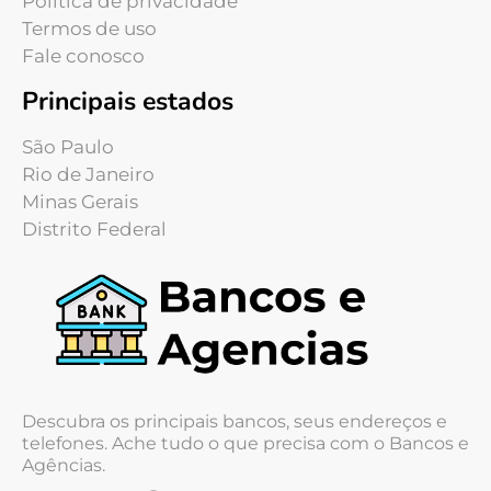
Política de privacidade
Termos de uso
Fale conosco
Principais estados
São Paulo
Rio de Janeiro
Minas Gerais
Distrito Federal
Descubra os principais bancos, seus endereços e
telefones. Ache tudo o que precisa com o Bancos e
Agências.