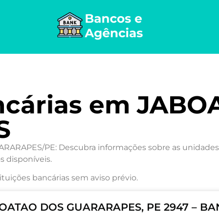
ncárias em JAB
S
RAPES/PE: Descubra informações sobre as unidades ban
s disponíveis.
ituições bancárias sem aviso prévio.
OATAO DOS GUARARAPES, PE 2947 – BA