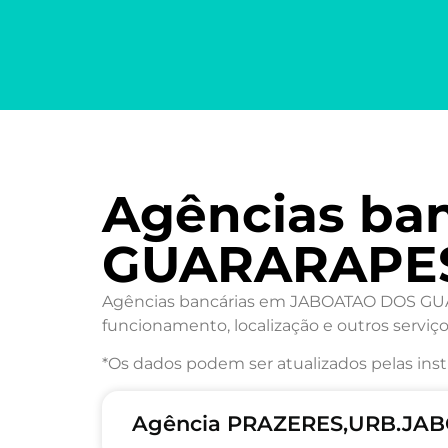
Agências ba
GUARARAPE
Agências bancárias em JABOATAO DOS GUARA
funcionamento, localização e outros serviço
*Os dados podem ser atualizados pelas inst
Agência PRAZERES,URB.JAB