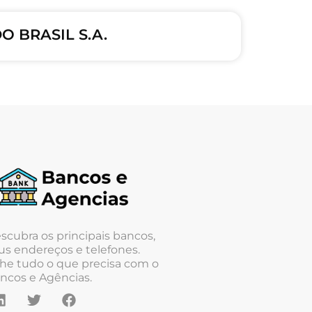
 BRASIL S.A.
scubra os principais bancos,
us endereços e telefones.
he tudo o que precisa com o
ncos e Agências.