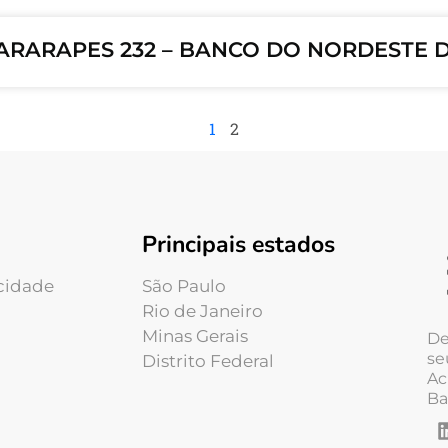
RARAPES 232 – BANCO DO NORDESTE DO
1
2
Principais estados
acidade
São Paulo
Rio de Janeiro
Minas Gerais
De
se
Distrito Federal
Ac
Ba