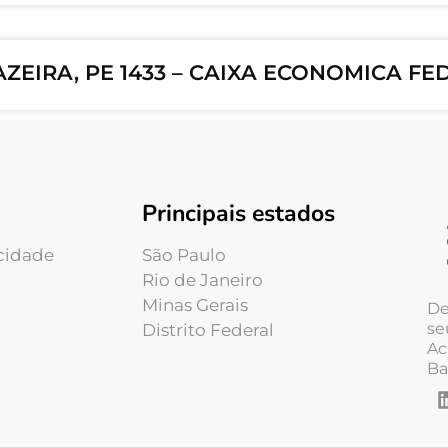
ZEIRA, PE 1433 – CAIXA ECONOMICA FE
Principais estados
acidade
São Paulo
Rio de Janeiro
Minas Gerais
De
se
Distrito Federal
Ac
Ba