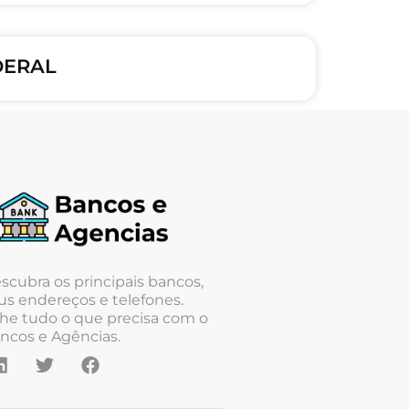
DERAL
scubra os principais bancos,
us endereços e telefones.
he tudo o que precisa com o
ncos e Agências.