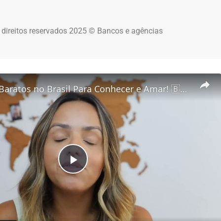
 direitos reservados 2025 © Bancos e agências
5 Destinos Baratos no Brasil Para Conhecer e Amar! 🇧🇷✨
Play Video