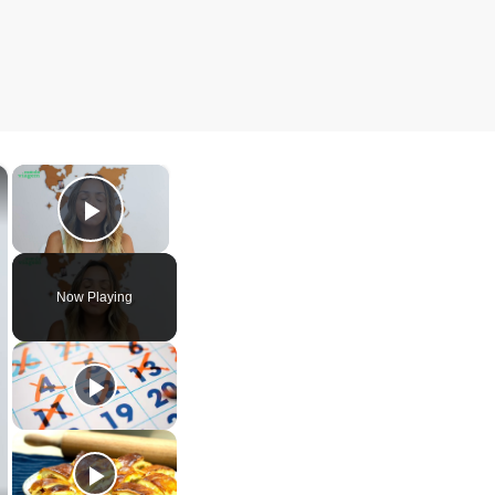
×
×
Play Video
Now Playing