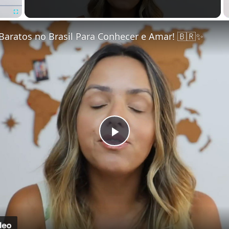
Fullscreen
Baratos no Brasil Para Conhecer e Amar! 🇧🇷✨
Play Video