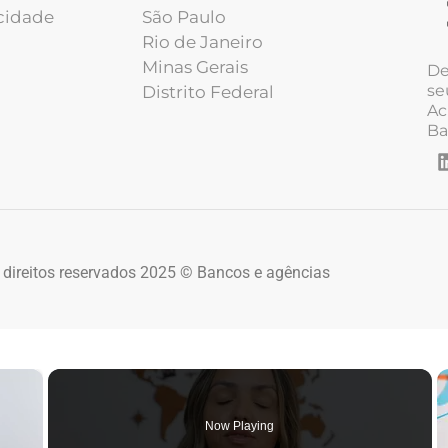
acidade
São Paulo
Rio de Janeiro
Minas Gerais
De
se
Distrito Federal
Ac
Ba
 direitos reservados 2025 © Bancos e agências
×
Now Playing