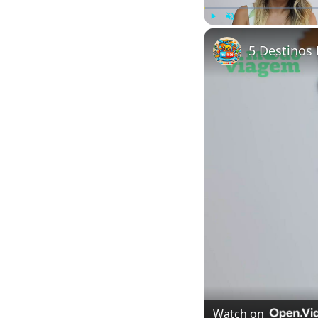
Play
Unmute
5 Destinos 
Watch on