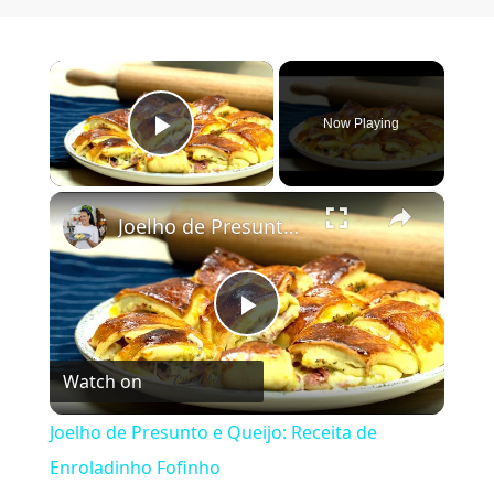
×
Now Playing
Play Video
×
Joelho de Presunto e Queijo: Receita de Enroladinho Fofinho
Play Video
Watch on
Joelho de Presunto e Queijo: Receita de
Enroladinho Fofinho