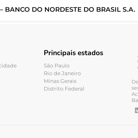
– BANCO DO NORDESTE DO BRASIL S.A.
Principais estados
acidade
São Paulo
Rio de Janeiro
Minas Gerais
De
se
Distrito Federal
Ac
Ba