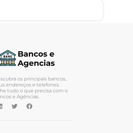
scubra os principais bancos,
us endereços e telefones.
he tudo o que precisa com o
ncos e Agências.