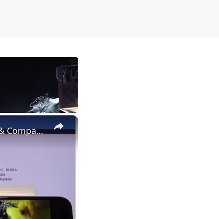
×
SAMSUNG Galaxy A21s vs NOKIA 8.1 - Check Quality of Screens & Compare Phones