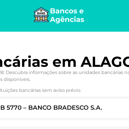
ncárias em ALA
Descubra informações sobre as unidades bancárias na c
s disponíveis.
ituições bancárias sem aviso prévio.
B 5770 – BANCO BRADESCO S.A.