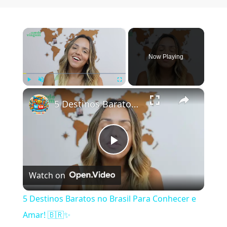
×
Now Playing
×
Play
Unmute
Fullscreen
5 Destinos Baratos no Brasil Para Conhecer e Amar! 🇧🇷✨
Play Video
Watch on
5 Destinos Baratos no Brasil Para Conhecer e
Amar! 🇧🇷✨