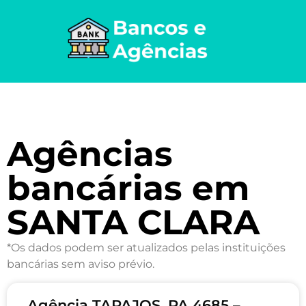
Agências
bancárias em
SANTA CLARA
*Os dados podem ser atualizados pelas instituições
bancárias sem aviso prévio.
Agência TAPAJOS, PA 4685 –