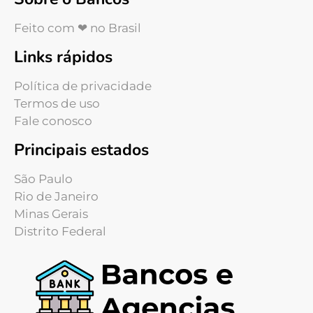
Feito com ❤ no Brasil
Links rápidos
Política de privacidade
Termos de uso
Fale conosco
Principais estados
São Paulo
Rio de Janeiro
Minas Gerais
Distrito Federal