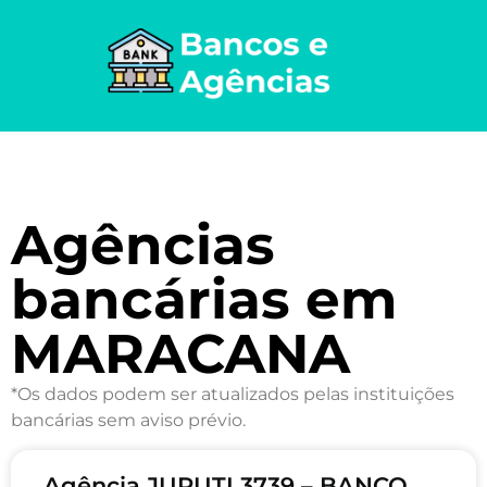
Agências
bancárias em
MARACANA
*Os dados podem ser atualizados pelas instituições
bancárias sem aviso prévio.
Agência JURUTI 3739 – BANCO