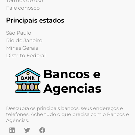
Termos de uso
Fale conosco
Principais estados
São Paulo
Rio de Janeiro
Minas Gerais
Distrito Federal
Descubra os principais bancos, seus endereços e
telefones. Ache tudo o que precisa com o Bancos e
Agências.