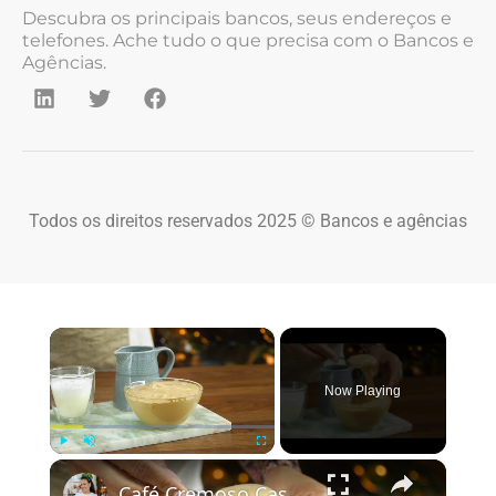
Descubra os principais bancos, seus endereços e
telefones. Ache tudo o que precisa com o Bancos e
Agências.
Todos os direitos reservados 2025 © Bancos e agências
×
Now Playing
×
Play
Unmute
Fullscreen
Café Cremoso Caseiro