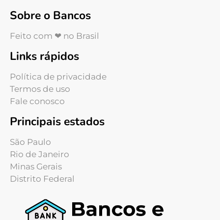
Sobre o Bancos
Feito com ❤ no Brasil
Links rápidos
Política de privacidade
Termos de uso
Fale conosco
Principais estados
São Paulo
Rio de Janeiro
Minas Gerais
Distrito Federal