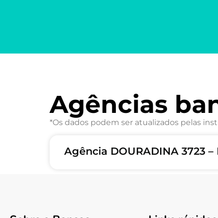
Agências ba
*Os dados podem ser atualizados pelas inst
Agência DOURADINA 3723 – 