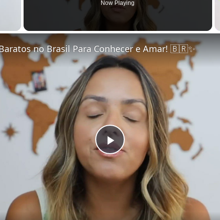
Now Playing
Baratos no Brasil Para Conhecer e Amar! 🇧🇷✨
Play Video