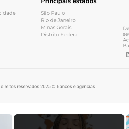
Principais estados
acidade
São Paulo
Rio de Janeiro
Minas Gerais
De
se
Distrito Federal
Ac
Ba
 direitos reservados 2025 © Bancos e agências
×