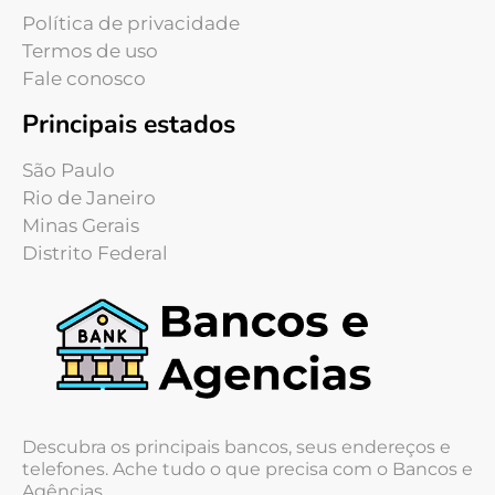
Política de privacidade
Termos de uso
Fale conosco
Principais estados
São Paulo
Rio de Janeiro
Minas Gerais
Distrito Federal
Descubra os principais bancos, seus endereços e
telefones. Ache tudo o que precisa com o Bancos e
Agências.