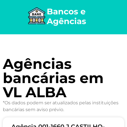
Agências
bancárias em
VL ALBA
*Os dados podem ser atualizados pelas instituições
bancárias sem aviso prévio.
Agência 001-1660 J CASTILHO-