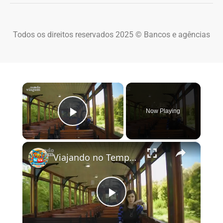
Todos os direitos reservados 2025 © Bancos e agências
×
Now Playing
Play Video
×
Viajando no Tempo Pela África do Sul: Cape Town, Pretória e Soweto 🇿🇦✨
Play Video