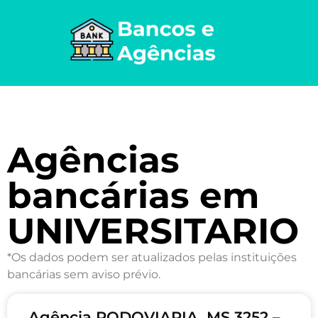
Agências
bancárias em
UNIVERSITARIO
*Os dados podem ser atualizados pelas instituições
bancárias sem aviso prévio.
Agência RODOVIARIA, MS 3252 –