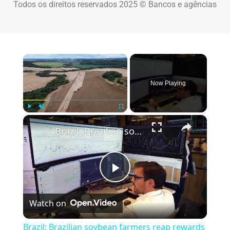
Todos os direitos reservados 2025 © Bancos e agências
×
Now Playing
×
Play
Unmute
Fullscreen
Brazil: Brazilian soybean farmers reap rewards amid US-China trade disputes.
Play Video
Watch on
Brazil: Brazilian soybean farmers reap rewards