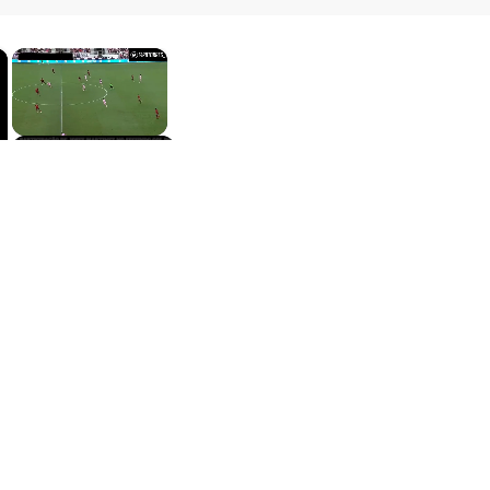
×
×
Unmute
Now Playing