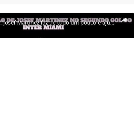
Inter Miami: Josef Martinez faz de tudo um pouco e ajuda Messi a marcar
Play Video
artinez faz de tudo um pouco e ajuda Messi a marcar