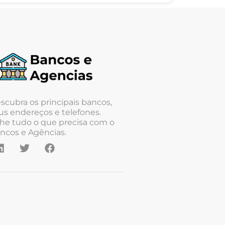
scubra os principais bancos,
us endereços e telefones.
he tudo o que precisa com o
ncos e Agências.