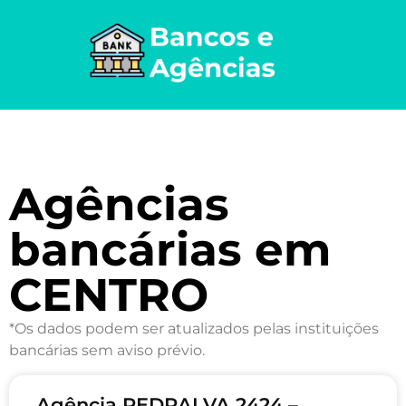
Agências
bancárias em
CENTRO
*Os dados podem ser atualizados pelas instituições
bancárias sem aviso prévio.
Agência PEDRALVA 2424 –