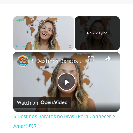
×
Now Playing
×
Play
Unmute
Fullscreen
5 Destinos Baratos no Brasil Para Conhecer e Amar! 🇧🇷✨
Play Video
Watch on
5 Destinos Baratos no Brasil Para Conhecer e
Amar! 🇧🇷✨