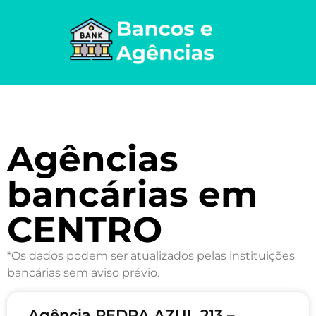
Agências
bancárias em
CENTRO
*Os dados podem ser atualizados pelas instituições
bancárias sem aviso prévio.
Agência PEDRA AZUL 213 –