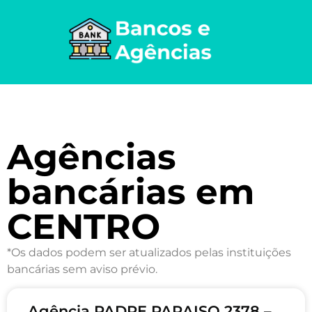
Agências
bancárias em
CENTRO
*Os dados podem ser atualizados pelas instituições
bancárias sem aviso prévio.
Agência PADRE PARAISO 2378 –