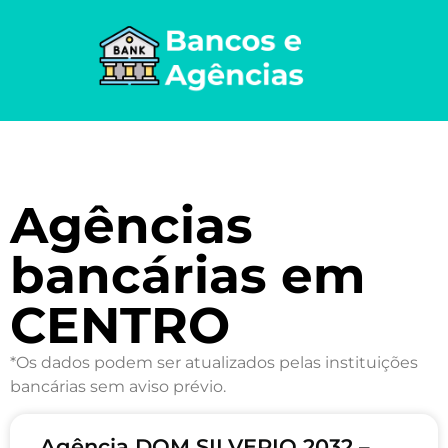
Agências
bancárias em
CENTRO
*Os dados podem ser atualizados pelas instituições
bancárias sem aviso prévio.
Agência DOM SILVERIO 2032 –