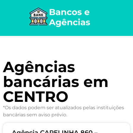
Agências
bancárias em
CENTRO
*Os dados podem ser atualizados pelas instituições
bancárias sem aviso prévio.
Agência CAPELINHA 860 –