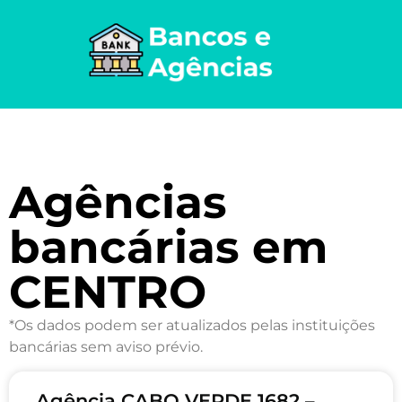
Agências
bancárias em
CENTRO
*Os dados podem ser atualizados pelas instituições
bancárias sem aviso prévio.
Agência CABO VERDE 1682 –