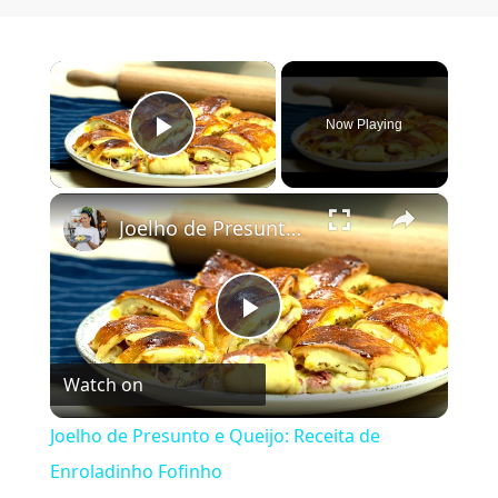
×
Now Playing
Play Video
×
Joelho de Presunto e Queijo: Receita de Enroladinho Fofinho
Play Video
Watch on
Joelho de Presunto e Queijo: Receita de
Enroladinho Fofinho