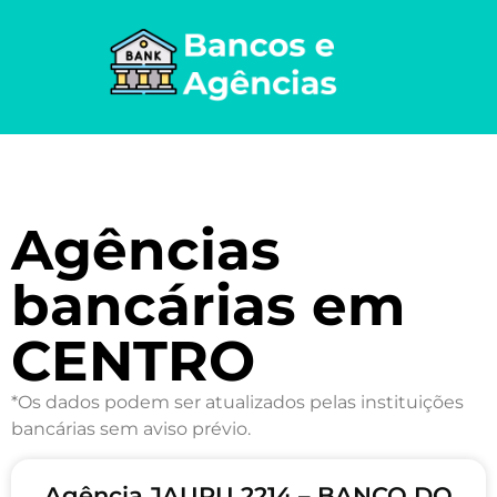
Agências
bancárias em
CENTRO
*Os dados podem ser atualizados pelas instituições
bancárias sem aviso prévio.
Agência JAURU 2214 – BANCO DO