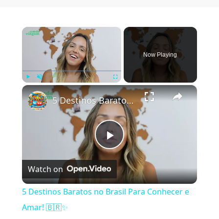
×
Now Playing
×
Play
Unmute
Fullscreen
5 Destinos Baratos no Brasil Para Conhecer e Amar! 🇧🇷✨
Play Video
Watch on
5 Destinos Baratos no Brasil Para Conhecer e
Amar! 🇧🇷✨