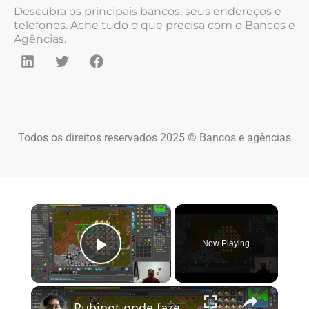
Descubra os principais bancos, seus endereços e
telefones. Ache tudo o que precisa com o Bancos e
Agências.
Todos os direitos reservados 2025 © Bancos e agências
×
Now Playing
Play Video
×
Rubinot onde fazer a Task de Oramond