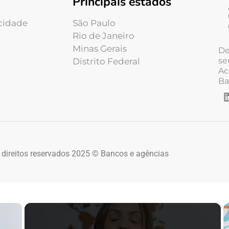
Principais estados
acidade
São Paulo
Rio de Janeiro
Minas Gerais
De
se
Distrito Federal
Ac
Ba
 direitos reservados 2025 © Bancos e agências
×