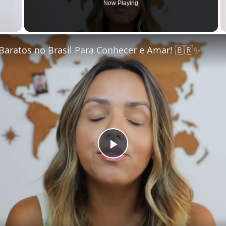
Now Playing
Baratos no Brasil Para Conhecer e Amar! 🇧🇷✨
Play Video