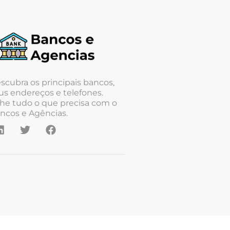
scubra os principais bancos,
us endereços e telefones.
he tudo o que precisa com o
ncos e Agências.