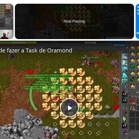
×
Now Playing
de fazer a Task de Oramond
Play Video