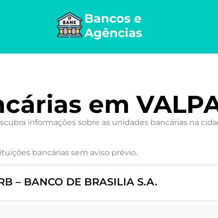
ncárias em VALP
ubra informações sobre as unidades bancárias na cidad
ituições bancárias sem aviso prévio.
RB – BANCO DE BRASILIA S.A.