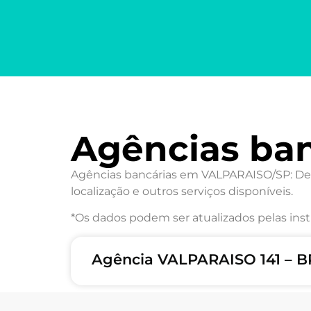
Agências ba
Agências bancárias em VALPARAISO/SP: Desc
localização e outros serviços disponíveis.
*Os dados podem ser atualizados pelas inst
Agência VALPARAISO 141 – B