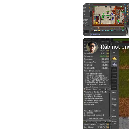
Unmute
Rubinot on