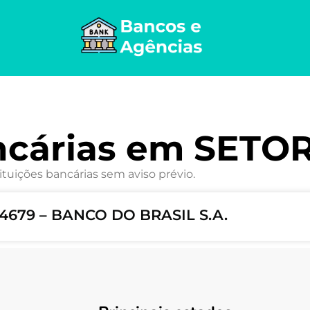
ncárias em SETOR
ituições bancárias sem aviso prévio.
679 – BANCO DO BRASIL S.A.