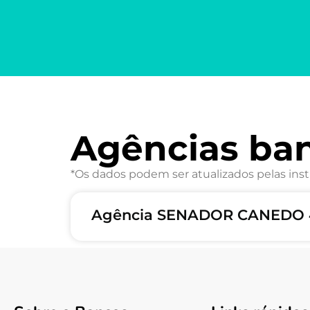
Agências ba
*Os dados podem ser atualizados pelas inst
Agência SENADOR CANEDO 4