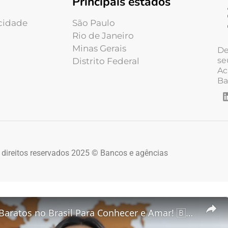
Principais estados
acidade
São Paulo
Rio de Janeiro
Minas Gerais
De
se
Distrito Federal
Ac
Ba
 direitos reservados 2025 © Bancos e agências
5 Destinos Baratos no Brasil Para Conhecer e Amar! 🇧🇷✨