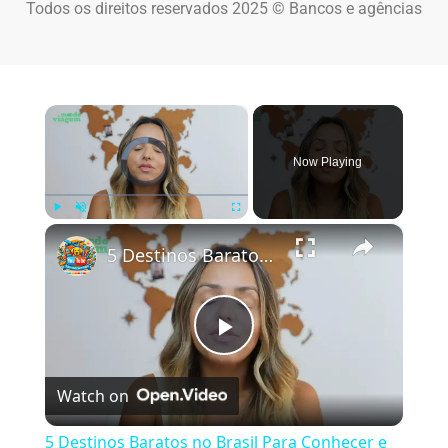
Todos os direitos reservados 2025 © Bancos e agências
×
Video Player is loading.
Now Playing
×
Play
Unmute
Fullscreen
5 Destinos Baratos no Brasil Para Conhecer e Amar! 🇧🇷✨
Play Video
Watch on
5 Destinos Baratos no Brasil Para Conhecer e