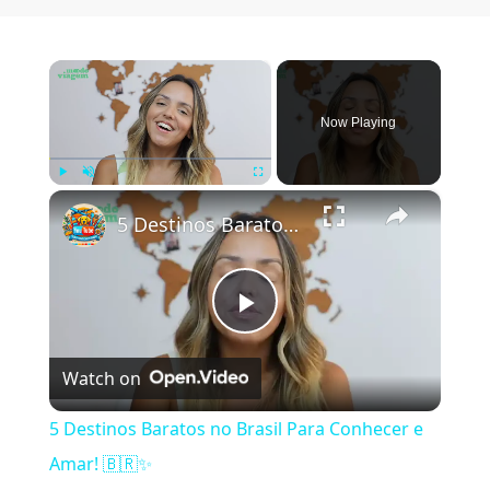
×
Now Playing
×
Play
Unmute
Fullscreen
5 Destinos Baratos no Brasil Para Conhecer e Amar! 🇧🇷✨
Play Video
Watch on
5 Destinos Baratos no Brasil Para Conhecer e
Amar! 🇧🇷✨