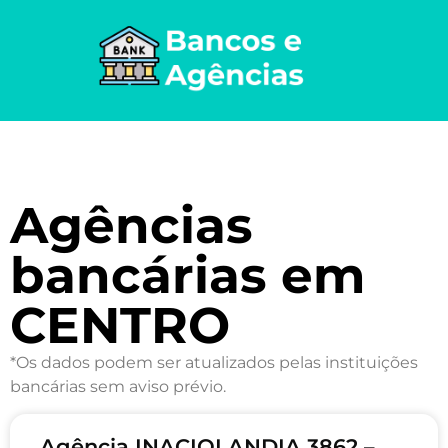
Agências
bancárias em
CENTRO
*Os dados podem ser atualizados pelas instituições
bancárias sem aviso prévio.
Agência INACIOLANDIA 3862 –