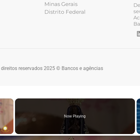
Minas Gerais
De
se
Distrito Federal
Ac
Ba
 direitos reservados 2025 © Bancos e agências
×
Now Playing
 Video