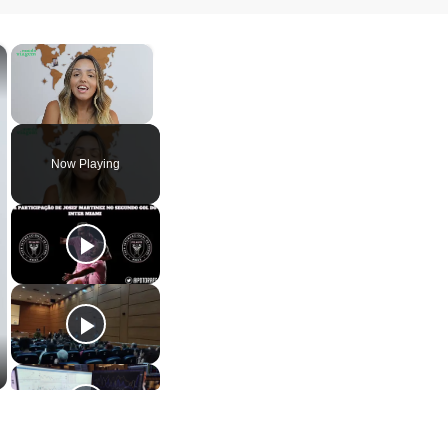
×
×
Unmute
Now Playing