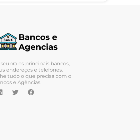
scubra os principais bancos,
us endereços e telefones.
he tudo o que precisa com o
ncos e Agências.